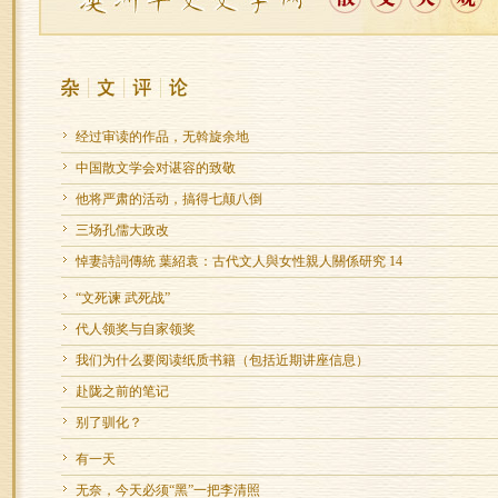
经过审读的作品，无斡旋余地
中国散文学会对谌容的致敬
他将严肃的活动，搞得七颠八倒
三场孔儒大政改
悼妻詩詞傳統 葉紹袁：古代文人與女性親人關係研究 14
“文死谏 武死战”
代人领奖与自家领奖
我们为什么要阅读纸质书籍（包括近期讲座信息）
赴陇之前的笔记
别了驯化？
有一天
无奈，今天必须“黑”一把李清照