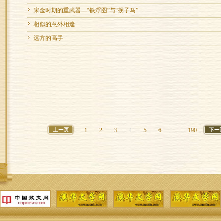
宋金时期的重武器—“铁浮图”与“拐子马”
相似的意外相逢
远方的高手
1
2
3
4
5
6
...
190