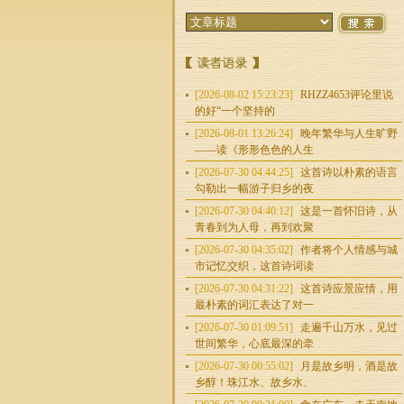
[2026-08-02 15:23:23]
RHZZ4653评论里说
的好“一个坚持的
[2026-08-01 13:26:24]
晚年繁华与人生旷野
——读《形形色色的人生
[2026-07-30 04:44:25]
这首诗以朴素的语言
勾勒出一幅游子归乡的夜
[2026-07-30 04:40:12]
这是一首怀旧诗，从
青春到为人母，再到欢聚
[2026-07-30 04:35:02]
作者将个人情感与城
市记忆交织，这首诗词读
[2026-07-30 04:31:22]
这首诗应景应情，用
最朴素的词汇表达了对一
[2026-07-30 01:09:51]
走遍千山万水，见过
世间繁华，心底最深的牵
[2026-07-30 00:55:02]
月是故乡明，酒是故
乡醇！珠江水、故乡水、