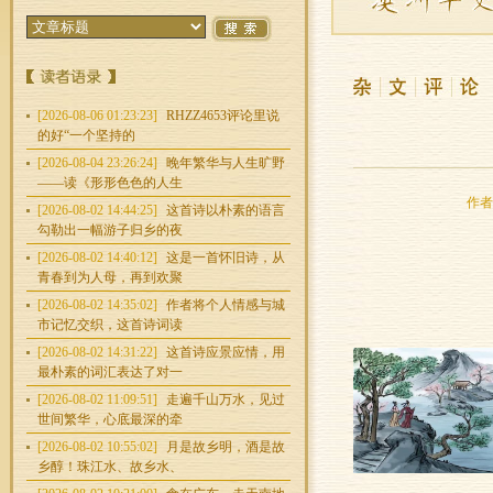
[2026-08-06 01:23:23]
RHZZ4653评论里说
的好“一个坚持的
[2026-08-04 23:26:24]
晚年繁华与人生旷野
——读《形形色色的人生
作者：
[2026-08-02 14:44:25]
这首诗以朴素的语言
勾勒出一幅游子归乡的夜
[2026-08-02 14:40:12]
这是一首怀旧诗，从
青春到为人母，再到欢聚
[2026-08-02 14:35:02]
作者将个人情感与城
市记忆交织，这首诗词读
[2026-08-02 14:31:22]
这首诗应景应情，用
最朴素的词汇表达了对一
[2026-08-02 11:09:51]
走遍千山万水，见过
世间繁华，心底最深的牵
[2026-08-02 10:55:02]
月是故乡明，酒是故
乡醇！珠江水、故乡水、