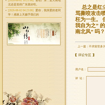
[2026-08-02 10:21:00]
食在广东，走天南地
北还是觉得广东菜好吃。
总之是红
[2026-08-02 04:23:06]
爱你，我亲爱的老同
骂撕咬攻击喷
学！感谢上天赐予我们的
枉为一生。 
我自为之” 
南北风” 吗？
上一篇：
不求留世多
用户名：
评 论：