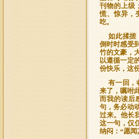
刊物的上级
慌、惊异，
吃。
如此揉搓
倒时时感受
竹的文豪，
以遵循一定
份快乐，这
有一回，
来了，嘱咐
而我的读后
句，务必动
过来。他长
这一句，仅
纳闷：“愿闻