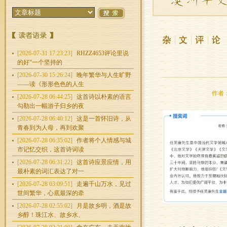
[2026-07-31 17:23:23]
RHZZ4653评论里说
的好“一个坚持的
[2026-07-30 15:26:24]
晚年繁华与人生旷野
——读《形形色色的人生
作者：
[2026-07-28 06:44:25]
这首诗以朴素的语言
勾勒出一幅游子归乡的夜
[2026-07-28 06:40:12]
这是一首怀旧诗，从
青春到为人母，再到欢聚
[2026-07-28 06:35:02]
作者将个人情感与城
市记忆交织，这首诗词读
[2026-07-28 06:31:22]
这首诗应景应情，用
最朴素的词汇表达了对一
[2026-07-28 03:09:51]
走遍千山万水，见过
世间繁华，心底最深的牵
[2026-07-28 02:55:02]
月是故乡明，酒是故
乡醇！珠江水、故乡水、