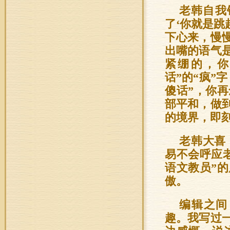
老韩自我
了‘你就是跳
下心来，慢慢
出嘴的语气
紧绷的，你
话”的“疯”
傻话”，你
部平和，做
的境界，即
老韩大喜
易不会呼应
语文教员”
傲。
编辑之间
趣。我写过