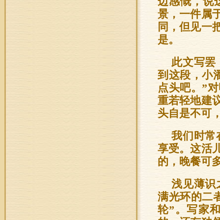
边感慨，说
景，一件属
同，但见一
是。
此文写罢
到这段，小
点头吧。”
重若轻地建议
头自是不可
我们时常
享受。这活
的，晚餐可
浅见薄识
满光环的二
轮”。写家