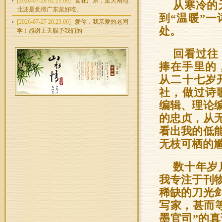
[2026-07-28 02:21:00]
食在广东，走天南地
从寒冷的
北还是觉得广东菜好吃。
到“温暖”
[2026-07-27 20:23:06]
爱你，我亲爱的老同
处。
学！感谢上天赐予我们的
回看过往
捧在手里的
从二十七岁
社，做过诗
编辑、理论
的忠贞，从
看出我的低
无枝可栖的
数十年岁
我专注于刊
稀缺的刀光
写家，甚而
墨官司”的