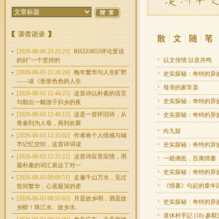
[2026-08-06 23:23:23]
RHZZ4653评论里说
的好“一个坚持的
以文传情 以音共鸣
[2026-08-05 21:26:24]
晚年繁华与人生旷野
史实探秘：奇特的异族
——读《形形色色的人生
母亲的家常菜
[2026-08-03 12:44:25]
这首诗以朴素的语言
史实探秘：奇特的异族
勾勒出一幅游子归乡的夜
[2026-08-03 12:40:12]
这是一首怀旧诗，从
史实探秘：奇特的异族
青春到为人母，再到欢聚
向九疑
[2026-08-03 12:35:02]
作者将个人情感与城
市记忆交织，这首诗词读
史实探秘：奇特的异族
[2026-08-03 12:31:22]
这首诗应景应情，用
一紙僑批，百萬情書
最朴素的词汇表达了对一
史实探秘：奇特的异族
[2026-08-03 09:09:51]
走遍千山万水，见过
《情書》勾起的童年
世间繁华，心底最深的牵
[2026-08-03 08:55:02]
月是故乡明，酒是故
史实探秘：奇特的异族
乡醇！珠江水、故乡水、
退休村手記 (18) 參