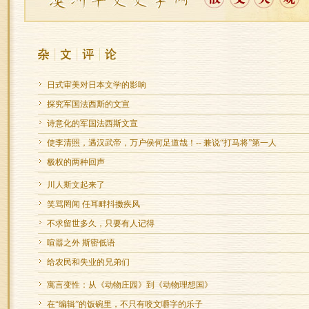
日式审美对日本文学的影响
探究军国法西斯的文宣
诗意化的军国法西斯文宣
使李清照，遇汉武帝，万户侯何足道哉！-- 兼说“打马将”第一人
极权的两种回声
川人斯文起来了
笑骂罔闻 任耳畔抖擞疾风
不求留世多久，只要有人记得
喧嚣之外 斯密低语
给农民和失业的兄弟们
寓言变性：从《动物庄园》到《动物理想国》
在“编辑”的饭碗里，不只有咬文嚼字的乐子