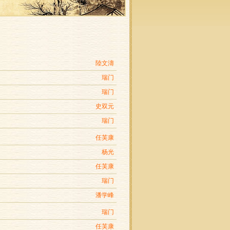
陸文濤
瑞门
瑞门
史双元
瑞门
任芙康
杨光
任芙康
瑞门
潘学峰
瑞门
任芙康