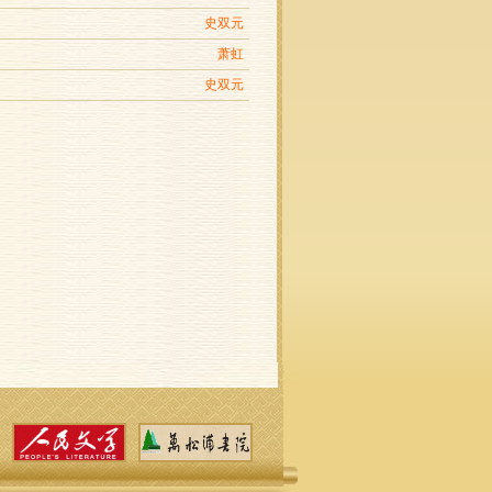
史双元
萧虹
史双元