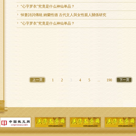
“心字罗衣”究竟是什么神仙单品？
悼妻詩詞傳統 納蘭性德 古代文人與女性親人關係研究
“心字罗衣”究竟是什么神仙单品？
1
2
3
4
5
...
190