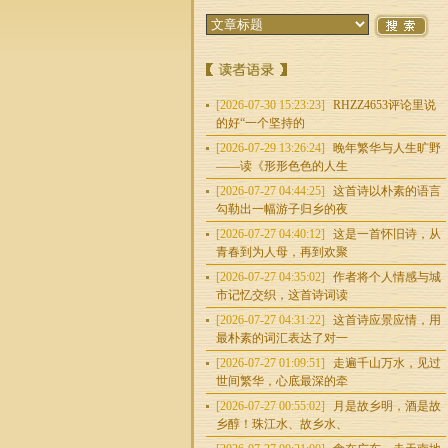
[2026-07-30 15:23:23]
RHZZ4653评论里说
的好“一个坚持的
[2026-07-29 13:26:24]
晚年繁华与人生旷野
——读《形形色色的人生
[2026-07-27 04:44:25]
这首诗以朴素的语言
勾勒出一幅游子归乡的夜
[2026-07-27 04:40:12]
这是一首怀旧诗，从
青春到为人母，再到欢聚
[2026-07-27 04:35:02]
作者将个人情感与城
市记忆交织，这首诗词读
[2026-07-27 04:31:22]
这首诗应景应情，用
最朴素的词汇表达了对一
[2026-07-27 01:09:51]
走遍千山万水，见过
世间繁华，心底最深的牵
[2026-07-27 00:55:02]
月是故乡明，酒是故
乡醇！珠江水、故乡水、