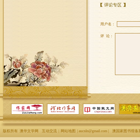
用户名：
评 论：
版权所有 澳华文学网
互动交流
|
网站地图
| aucnln@gmail.com |
澳国家图书馆备