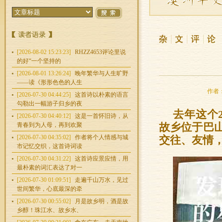
[2026-08-02 15:23:23]
RHZZ4653评论里说
的好“一个坚持的
[2026-08-01 13:26:24]
晚年繁华与人生旷野
——读《形形色色的人生
作者：
[2026-07-30 04:44:25]
这首诗以朴素的语言
勾勒出一幅游子归乡的夜
去年这个
[2026-07-30 04:40:12]
这是一首怀旧诗，从
青春到为人母，再到欢聚
故乡位于巴
[2026-07-30 04:35:02]
作者将个人情感与城
交往、友情
市记忆交织，这首诗词读
[2026-07-30 04:31:22]
这首诗应景应情，用
最朴素的词汇表达了对一
[2026-07-30 01:09:51]
走遍千山万水，见过
世间繁华，心底最深的牵
[2026-07-30 00:55:02]
月是故乡明，酒是故
乡醇！珠江水、故乡水、