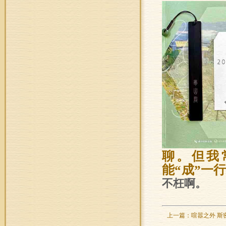
聊。但我
能“成”一
不枉啊。
上一篇：
喧嚣之外 斯