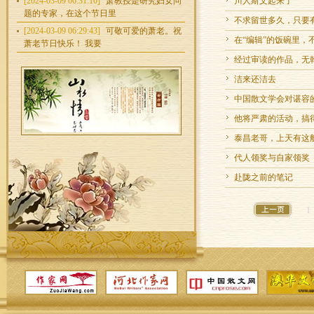
[2024-03-09 06:31:10]
萧教授是研究妇女问
川人斯文起来了
题的专家，在这个节日里
不求留世多久，只要
[2024-03-09 06:29:43]
可敬可爱的萧老。祝
在“编辑”的饭碗里，
萧老节日快乐！ 我要
经过审读的作品，无
洁来还洁去
中国散文学会对谌容
他将严肃的活动，搞
泰昌老哥，上天有这
代人领奖与自家领奖
赴陇之前的笔记
1