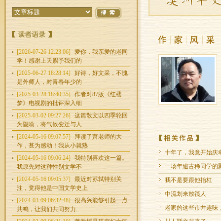
[2026-07-26 12:23:06]
爱你，我亲爱的老同
学！感谢上天赐予我们的
[2025-06-27 18:28:14]
好诗，好文采，不愧
是外师人，对青春年少的
[2025-03-28 18:40:35]
作者对87版《红楼
梦》电视剧的批评深入细
[2025-03-02 09:27:26]
这篇散文以四季轮回
为隐喻，将气候变迁与人
[2024-05-16 09:07:57]
拜读了萧老师的大
作，甚为感动！我从小就熟
十年了，我竟开始庆
[2024-05-16 09:06:24]
我特别喜欢这一篇。
一场年逾古稀同学的
我原先对这种性别文学不
[2024-05-16 09:05:37]
最近对苏轼特别关
我不是要跟他抬杠
注，觉得他是中国文学史上
中流划来放筏人
[2024-03-09 06:32:48]
很高兴能够引起一点
老家的这些市井趣味
共鸣，让我们共同努力.