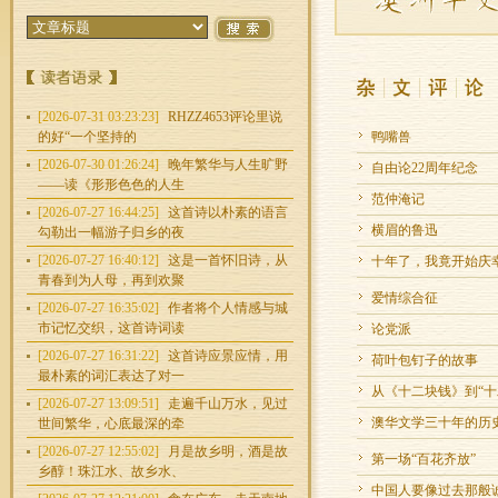
[2026-07-31 03:23:23]
RHZZ4653评论里说
的好“一个坚持的
鸭嘴兽
[2026-07-30 01:26:24]
晚年繁华与人生旷野
自由论22周年纪念
——读《形形色色的人生
范仲淹记
[2026-07-27 16:44:25]
这首诗以朴素的语言
横眉的鲁迅
勾勒出一幅游子归乡的夜
[2026-07-27 16:40:12]
这是一首怀旧诗，从
十年了，我竟开始庆
青春到为人母，再到欢聚
爱情综合征
[2026-07-27 16:35:02]
作者将个人情感与城
市记忆交织，这首诗词读
论党派
[2026-07-27 16:31:22]
这首诗应景应情，用
荷叶包钉子的故事
最朴素的词汇表达了对一
从《十二块钱》到“十
[2026-07-27 13:09:51]
走遍千山万水，见过
澳华文学三十年的历
世间繁华，心底最深的牵
[2026-07-27 12:55:02]
月是故乡明，酒是故
第一场“百花齐放”
乡醇！珠江水、故乡水、
中国人要像过去那般