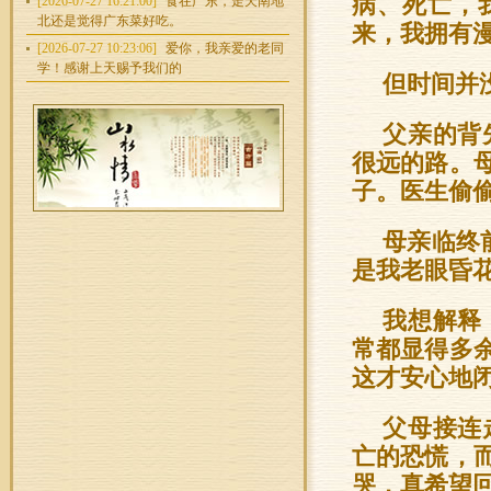
病、死亡，
[2026-07-27 16:21:00]
食在广东，走天南地
北还是觉得广东菜好吃。
来，我拥有
[2026-07-27 10:23:06]
爱你，我亲爱的老同
学！感谢上天赐予我们的
但时间并
父亲的背
很远的路。
子。医生偷
母亲临终
是我老眼昏
我想解释
常都显得多
这才安心地
父母接连
亡的恐慌，
哭，真希望