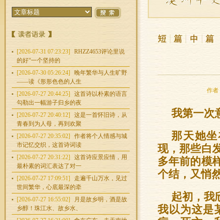
[2026-07-31 07:23:23]
RHZZ4653评论里说
的好“一个坚持的
[2026-07-30 05:26:24]
晚年繁华与人生旷野
——读《形形色色的人生
作者：
[2026-07-27 20:44:25]
这首诗以朴素的语言
勾勒出一幅游子归乡的夜
我第一次
[2026-07-27 20:40:12]
这是一首怀旧诗，从
青春到为人母，再到欢聚
那天她坐
[2026-07-27 20:35:02]
作者将个人情感与城
市记忆交织，这首诗词读
现，那些白
[2026-07-27 20:31:22]
这首诗应景应情，用
多年前的模
最朴素的词汇表达了对一
个结，又悄
[2026-07-27 17:09:51]
走遍千山万水，见过
世间繁华，心底最深的牵
起初，我
[2026-07-27 16:55:02]
月是故乡明，酒是故
我以为这是
乡醇！珠江水、故乡水、