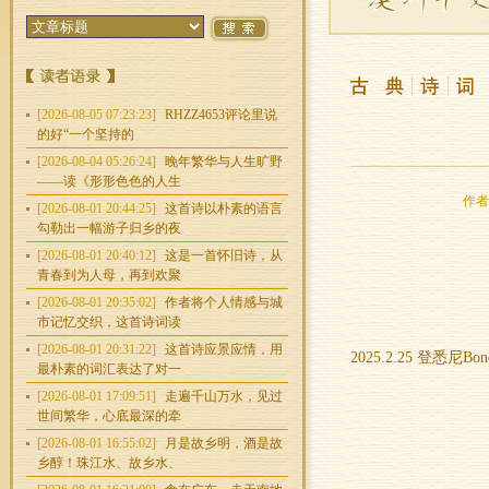
[2026-08-05 07:23:23]
RHZZ4653评论里说
的好“一个坚持的
[2026-08-04 05:26:24]
晚年繁华与人生旷野
——读《形形色色的人生
作者：
[2026-08-01 20:44:25]
这首诗以朴素的语言
勾勒出一幅游子归乡的夜
[2026-08-01 20:40:12]
这是一首怀旧诗，从
青春到为人母，再到欢聚
[2026-08-01 20:35:02]
作者将个人情感与城
市记忆交织，这首诗词读
[2026-08-01 20:31:22]
这首诗应景应情，用
2025.2.25 登悉尼B
最朴素的词汇表达了对一
[2026-08-01 17:09:51]
走遍千山万水，见过
世间繁华，心底最深的牵
[2026-08-01 16:55:02]
月是故乡明，酒是故
乡醇！珠江水、故乡水、