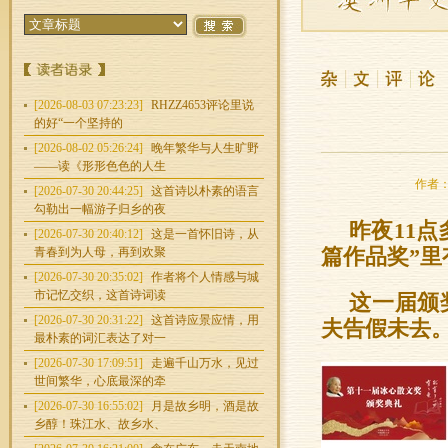
[2026-08-03 07:23:23]
RHZZ4653评论里说
的好“一个坚持的
[2026-08-02 05:26:24]
晚年繁华与人生旷野
——读《形形色色的人生
作者：任
[2026-07-30 20:44:25]
这首诗以朴素的语言
勾勒出一幅游子归乡的夜
昨夜11
[2026-07-30 20:40:12]
这是一首怀旧诗，从
青春到为人母，再到欢聚
篇作品奖”里
[2026-07-30 20:35:02]
作者将个人情感与城
市记忆交织，这首诗词读
这一届颁
[2026-07-30 20:31:22]
这首诗应景应情，用
夫告假未去
最朴素的词汇表达了对一
[2026-07-30 17:09:51]
走遍千山万水，见过
世间繁华，心底最深的牵
[2026-07-30 16:55:02]
月是故乡明，酒是故
乡醇！珠江水、故乡水、