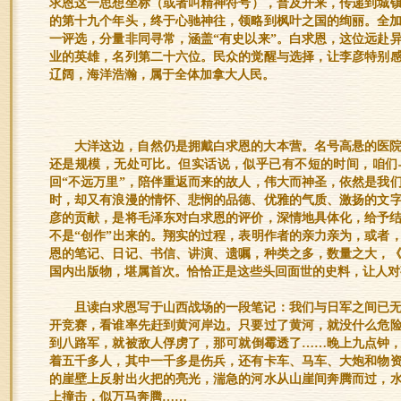
求恩这一思想坐标（或者叫精神符号），普及开来，传递到城镇与
的第十九个年头，终于心驰神往，领略到枫叶之国的绚丽。全加
一评选，分量非同寻常，涵盖“有史以来”。白求恩，这位远赴
业的英雄，名列第二十六位。民众的觉醒与选择，让李彦特别
辽阔，海洋浩瀚，属于全体加拿大人民。
大洋这边，自然仍是拥戴白求恩的大本营。名号高悬的医
还是规模，无处可比。但实话说，似乎已有不短的时间，咱们
回“不远万里”，陪伴重返而来的故人，伟大而神圣，依然是我
时，却又有浪漫的情怀、悲悯的品德、优雅的气质、激扬的文
彦的贡献，是将毛泽东对白求恩的评价，深情地具体化，给予结
不是“创作”出来的。翔实的过程，表明作者的亲力亲为，或者
恩的笔记、日记、书信、讲演、遗嘱，种类之多，数量之大，《
国内出版物，堪属首次。恰恰正是这些头回面世的史料，让人对
且读白求恩写于山西战场的一段笔记：
我们与日军之间已
开竞赛，看谁率先赶到黄河岸边。只要过了黄河，就没什么危
到八路军，就被敌人俘虏了，那可就倒霉透了……晚上九点钟
着五千多人，其中一千多是伤兵，还有卡车、马车、大炮和物
的崖壁上反射出火把的亮光，湍急的河水从山崖间奔腾而过，
上撞击，似万马奔腾……