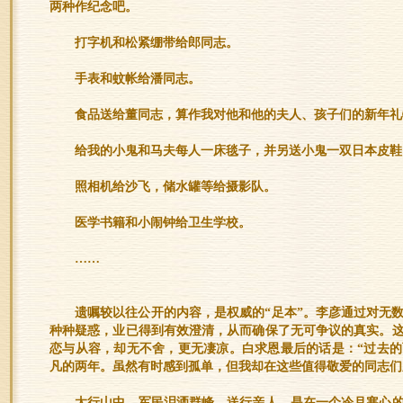
两种作纪念吧。
打字机和松紧绷带给郎同志。
手表和蚊帐给潘同志。
食品送给董同志，算作我对他和他的夫人、孩子们的新年礼
给我的小鬼和马夫每人一床毯子，并另送小鬼一双日本皮鞋
照相机给沙飞，储水罐等给摄影队。
医学书籍和小闹钟给卫生学校。
……
遗嘱较以往公开的内容，是权威的“足本”。李彦通过对无
种种疑惑，业已得到有效澄清，从而确保了无可争议的真实。
恋与从容，却无不舍，更无凄凉。白求恩最后的话是：“过去
凡的两年。虽然有时感到孤单，但我却在这些值得敬爱的同志们
太行山中，军民泪洒群峰，送行亲人，是在一个冷月寒心的夜