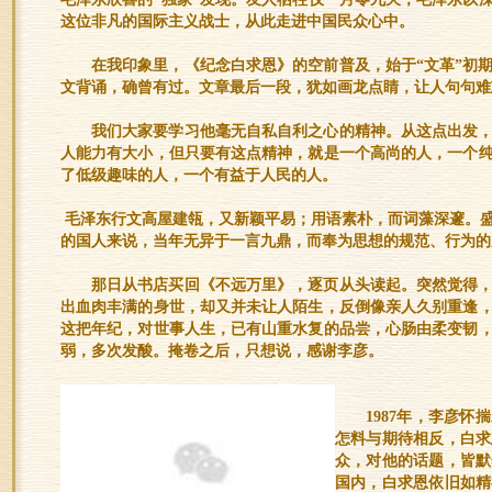
这位非凡的国际主义战士，从此走进中国民众心中。
在我印象里，《纪念白求恩》的空前普及，始于“文革”初
文背诵，确曾有过。文章最后一段，犹如画龙点睛，让人句句难
我们大家要学习他毫无自私自利之心的精神。从这点出发
人能力有大小，但只要有这点精神，就是一个高尚的人，一个
了低级趣味的人，一个有益于人民的人。
毛泽东行文高屋建瓴，又新颖平易；用语素朴，而词藻深邃。
的国人来说，当年无异于一言九鼎，而奉为思想的规范、行为的
那日从书店买回《不远万里》，逐页从头读起。突然觉得
出血肉丰满的身世，却又并未让人陌生，反倒像亲人久别重逢
这把年纪，对世事人生，已有山重水复的品尝，心肠由柔变韧
弱，多次发酸。掩卷之后，只想说，感谢李彦。
1987年，李彦
怎料与期待相反，白求
众，对他的话题，皆默
国内，白求恩依旧如精