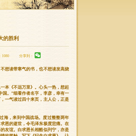
大的胜利
：1080
分享到：
，不想读带寒气的书，也不想读发高烧
见一本《不远万里》。心头一热，想起
中国。”细看作者名字，李彦，幸有一
下，一气读过四十来页，主人公，正是
洋过海，来到中国战场。度过整整两年
白求恩的逝世，令毛泽东极度悲痛。在
慕的友谊。白求恩长相酷似列宁，亦是
深情的笔触，写下《纪念白求恩》，让