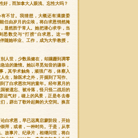
性好，而加拿大人眼浅、忘性大吗？
心有不甘。我猜想，大概还有满腹委
能任由岁月的尘埃，将白求恩悄然掩
，显然胜于常人。她把潜心求学，当
则悉数交与“打捞”白求恩。这一带
，伴随她毕业、工作，成为大学教授，
离别人世，少数虽健在，却蹒跚到凋零
加急迫的激情。她以寻觅知音的谦恭，
事，其学术触角，顽强广布，体察入
慧人生，除医术之外，开掘到了写作、
溯到了白求恩坎坷的童年。经年累月的
祖国被遗忘、被冷落，怪只怪二战后的
彦运气好，碰上的风景，正是冬去春
道们，辟出了歌吟起舞的大空间。换言
谈论白求恩，早已远离启蒙阶段，开始
种崇拜，或者，一种时尚。于是，从李
说、故事片、纪录片，相继问世，将白