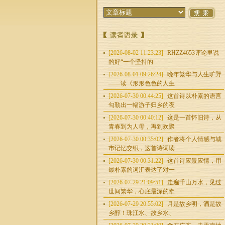
[2026-08-02 11:23:23]
RHZZ4653评论里说
的好“一个坚持的
[2026-08-01 09:26:24]
晚年繁华与人生旷野
——读《形形色色的人生
[2026-07-30 00:44:25]
这首诗以朴素的语言
勾勒出一幅游子归乡的夜
[2026-07-30 00:40:12]
这是一首怀旧诗，从
青春到为人母，再到欢聚
[2026-07-30 00:35:02]
作者将个人情感与城
市记忆交织，这首诗词读
[2026-07-30 00:31:22]
这首诗应景应情，用
最朴素的词汇表达了对一
[2026-07-29 21:09:51]
走遍千山万水，见过
世间繁华，心底最深的牵
[2026-07-29 20:55:02]
月是故乡明，酒是故
乡醇！珠江水、故乡水、