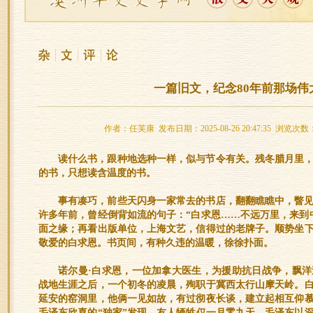
一篇旧文，纪念80年前那场伟
作者：任芙康 发布日期：2025-08-26 20:47:35 浏览次数
读什么书，跟种地选种一样，似与节令有关。残冬腊月里
的书，只想读含温度的书。
事有凑巧，前些天闪身一家常去的书店，翻翻瞧瞧中，瞥
许多年前，曾经倒背如流的句子：“白求恩……不远万里，来到
面之缘；再看出版单位，上海文艺，信得过的老牌子。顺势坐
敬爱的白求恩。书页间，有种久违的温暖，徐徐扑面。
诺尔曼·白求恩，一位加拿大医生，为援助抗日战争，飘
战地生涯之后，一个初冬的凌晨，殉职于冀西太行山摩天岭。
延安的窑洞里，他俩一见如故，有过彻夜长谈，建立起相互仰
毛泽东欣喜的“独家”发现。友人牺牲仅一月零九天，毛泽东以