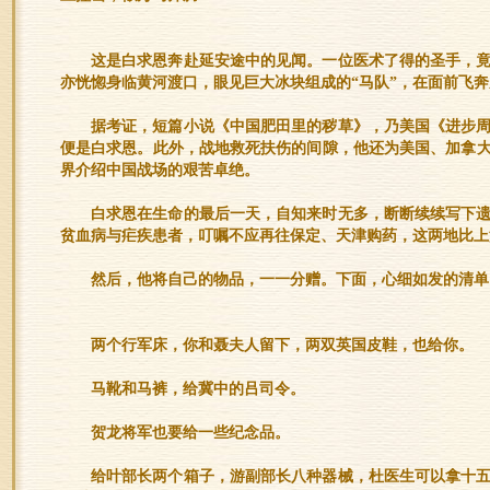
这是白求恩奔赴延安途中的见闻。一位医术了得的圣手，
亦恍惚身临黄河渡口，眼见巨大冰块组成的“马队”，在面前飞
据考证，短篇小说《中国肥田里的秽草》，乃美国《进步
便是白求恩。此外，战地救死扶伤的间隙，他还为美国、加拿
界介绍中国战场的艰苦卓绝。
白求恩在生命的最后一天，自知来时无多，断断续续写下
贫血病与疟疾患者，叮嘱不应再往保定、天津购药，这两地比上
然后，他将自己的物品，一一分赠。下面，心细如发的清单
两个行军床，你和聂夫人留下，两双英国皮鞋，也给你。
马靴和马裤，给冀中的吕司令。
贺龙将军也要给一些纪念品。
给叶部长两个箱子，游副部长八种器械，杜医生可以拿十