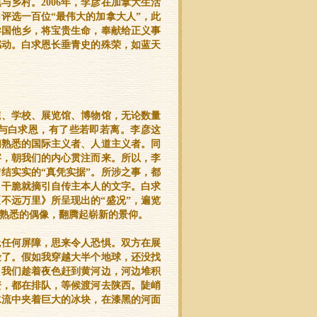
乡村。2006年，李彦在加拿大生活
评选一百位“最伟大的加拿大人”，此
异国他乡，将宝贵生命，奉献给正义事
感动。白求恩长垂青史的殊荣，如蓝天
院、学校、展览馆、博物馆，无论数量
与白求恩，有了些若即若离。李彦这
们熟悉的国际主义者、人道主义者。同
字，朝我们的内心贯注而来。所以，李
结实实的“真凭实据”。所涉之事，都
，干脆就摘引自传主本人的文字。白求
不远万里》所呈现出的“盛况”，遍览
熟悉的偶像，翻腾起崭新的景仰。
无任何屏障，思来令人恐惧。双方在展
险了。假如我穿越大半个地球，还没找
，我们趁着夜色赶到黄河边，河边堆积
资，都在排队，等候渡河去陕西。陡峭
水流中夹着巨大的冰块，在漆黑的河面