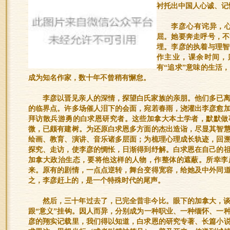
衬托出中国人心诚、记
李彦心有诧异，
屈。她要奔走呼号，不
埋。李彦的执着与理智
作主业，课余时间，
有“追求”意味的生活
成为知名作家，数十年不曾稍有懈怠。
李彦以晋见亲人的深情，探望白氏家族的亲朋。他们多已
的临界点。许多场催人泪下的会面，宛若春雨，浇灌出李彦愈
拜访散兵游勇的白求恩研究者。这些加拿大本土学者，默默做
微，已颇有建树。为还原白求恩多方面的杰出造诣，尽显其智
绘画、教育、演讲、音乐诸多层面；为梳理心理成长轨迹，回
探究、走访，使李彦的惆怅，日渐得到纾解。白求恩在自己的
加拿大政治生态，要将他这样的人物，作整体的遮蔽。所幸李
来。原有的剧情，一点点逆转，舞台变得宽容，给她及中外同
之，李彦赶上的，是一个特殊时代的尾声。
然后，三十年过去了，已完全昔非今比。眼下的加拿大，
跟“意义”挂钩。因人而异，分别成为一种职业、一种缅怀、一
彦的翔实记载里，我们得以知道，白求恩的研究专著、长篇小