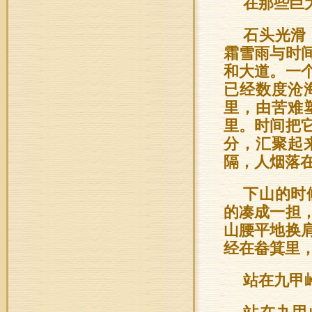
在那些巨
石头光滑
霜雪雨与时
和大道。一
已经数度沧
里，由苦难
里。时间把
分，汇聚起
隔，人烟落
下山的时
的凑成一担
山腰平地换
经在畚箕里
站在九甲