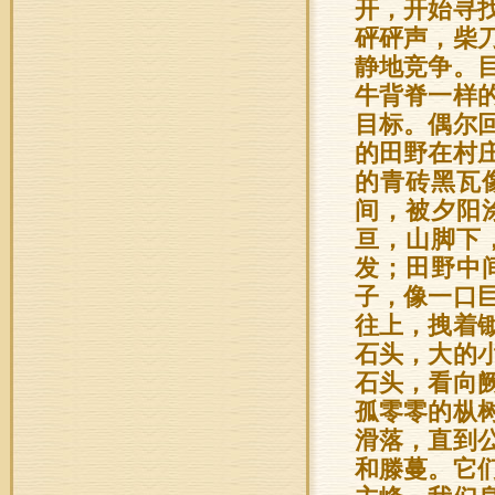
开，开始寻
砰砰声，柴
静地竞争。
牛背脊一样
目标。偶尔
的田野在村
的青砖黑瓦
间，被夕阳
亘，山脚下
发；田野中
子，像一口
往上，拽着
石头，大的
石头，看向
孤零零的枞
滑落，直到
和滕蔓。它