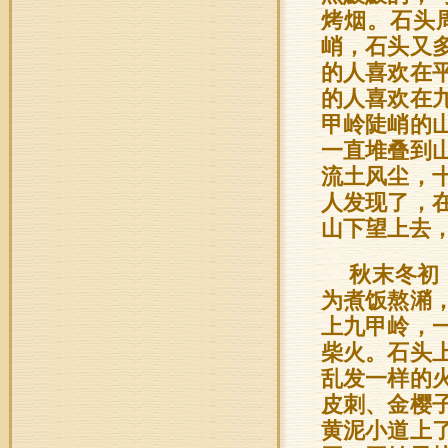
烤烟。石头
峭，石头又
的人喜欢在
的人喜欢在
甲岭陡峭的
一直堆叠到
流土风尘，
人发现了，
山下望上去
秋末冬初
为煮饭熬潲
上九甲岭，
柴火。石头
乱发一样的
皮刺、金樱
黄泥小道上