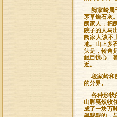
阙家岭属
茅草烧石灰
阙家人，把
院子的人马
阙家人谈不
地。山上多
头是，转角
触目惊心。
近。
段家岭和
的分界。
各种形状
山脚戛然收
成了一块万
黑黢黢的，