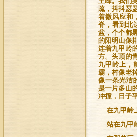
主峰。我们
疏，抖抖瑟
着微风应和
脊，看到北
盆，个个都
的阳明山像
连着九甲岭
方。头顶的
九甲岭上，
霸，村像老
像一条光洁
是一片多山
冲撞，日子
在九甲岭
站在九甲