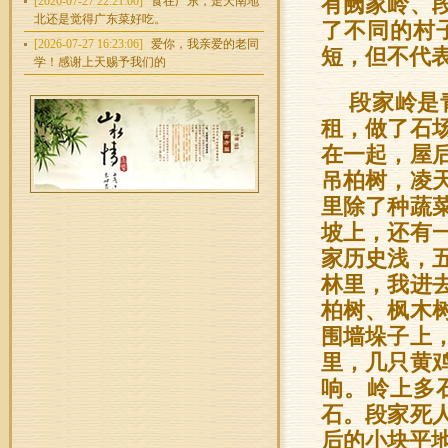
有阙家岭、
[2026-07-27 22:21:00]
食在广东，走天南地
北还是觉得广东菜好吃。
了不同的村
[2026-07-27 16:23:06]
爱你，我亲爱的老同
短，但不代
学！感谢上天赐予我们的
段家岭是
租，做了石
在一起，屋
吊柏树，凌
里除了种蔬
坡上，还有
家历史浅，
林里，我进
柏树、枫木
围墙垛子上
里，几只黄
响。岭上多
石。段家死
后的小块平