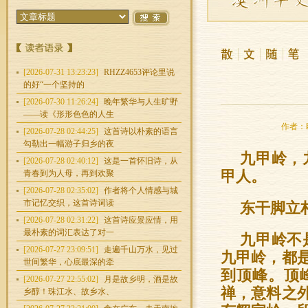
[2026-07-31 13:23:23]
RHZZ4653评论里说
的好“一个坚持的
[2026-07-30 11:26:24]
晚年繁华与人生旷野
——读《形形色色的人生
作者：欧
[2026-07-28 02:44:25]
这首诗以朴素的语言
勾勒出一幅游子归乡的夜
九甲岭，
[2026-07-28 02:40:12]
这是一首怀旧诗，从
青春到为人母，再到欢聚
甲人。
[2026-07-28 02:35:02]
作者将个人情感与城
市记忆交织，这首诗词读
东干脚立
[2026-07-28 02:31:22]
这首诗应景应情，用
最朴素的词汇表达了对一
九甲岭不
[2026-07-27 23:09:51]
走遍千山万水，见过
九甲岭，都
世间繁华，心底最深的牵
到顶峰。顶
[2026-07-27 22:55:02]
月是故乡明，酒是故
禅，意料之
乡醇！珠江水、故乡水、