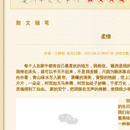
柔情
作者：江静枝 发布日期：2025-04-21 09:07:59 浏览次数
每个人在家中都有自己最喜欢的地方，我相信。 睡房是我
我倚在床头，就可以半天不起来，不是我贪睡，只因为睡床靠
向外看，青山绿水尽入眼帘。 晨曦的清美，黄昏的艳丽，世上
片片，一朵朵，时而如天马奔腾，时而如处子妙舞，千变万化
灵魂得到了自由。 家的安宁，把我留在无声的倚赖，使我很少
的生
我们
着美
一种幸