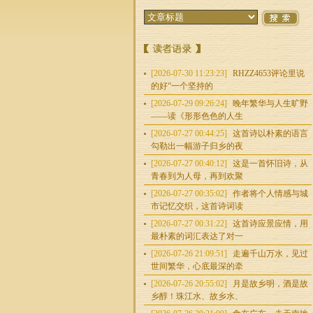
[2026-07-30 11:23:23]
RHZZ4653评论里说
的好“一个坚持的
[2026-07-29 09:26:24]
晚年繁华与人生旷野
——读《形形色色的人生
[2026-07-27 00:44:25]
这首诗以朴素的语言
勾勒出一幅游子归乡的夜
[2026-07-27 00:40:12]
这是一首怀旧诗，从
青春到为人母，再到欢聚
[2026-07-27 00:35:02]
作者将个人情感与城
市记忆交织，这首诗词读
[2026-07-27 00:31:22]
这首诗应景应情，用
最朴素的词汇表达了对一
[2026-07-26 21:09:51]
走遍千山万水，见过
世间繁华，心底最深的牵
[2026-07-26 20:55:02]
月是故乡明，酒是故
乡醇！珠江水、故乡水、