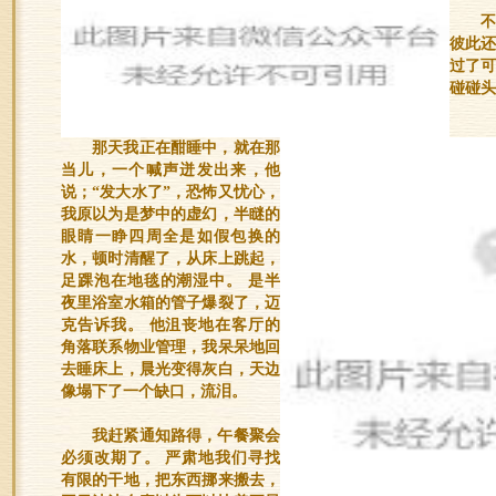
彼此
过了
碰碰头
那天我正在酣睡中，就在那
当儿，一个喊声迸发出来，他
说；“发大水了”，恐怖又忧心，
我原以为是梦中的虚幻，半瞇的
眼睛一睁四周全是如假包换的
水，顿时清醒了，从床上跳起，
足踝泡在地毯的潮湿中。 是半
夜里浴室水箱的管子爆裂了，迈
克告诉我。 他沮丧地在客厅的
角落联系物业管理，我呆呆地回
去睡床上，晨光变得灰白，天边
像塌下了一个缺口，流泪。
我赶紧通知路得，午餐聚会
必须改期了。 严肃地我们寻找
有限的干地，把东西挪来搬去，