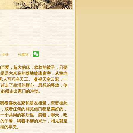
：978
分享到：
的至爱，超大的床，软软的被子，只要
在足足六米高的落地玻璃窗旁，从室内
无人可巧夺天工。 凝视天空云彩，一
，赶走了生活的烦心，思想的释放，使
有必须走出家门的冲动。
但我很喜欢在家和朋友相聚，庆贺彼此
日，或者任何的相见借口都是美好的，
在一个共同的客厅里，笑着，聊天，吃
味的午餐，喝着不醉的果汁，相见就是
福的享受。