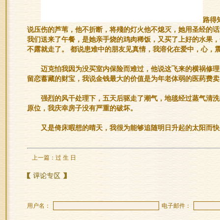
路得
说压伤的芦苇，他不折断，将殘的灯火他不熄灭，她用圣经的话
我们送来了午餐，是她亲手烧的鸡肉稀饭，又买了上好的水果，
不露就走了。 都说患难中的朋友见真情，我溶化在爱中，心，
迈克怕我因为没买室内保险而难过，他说这飞来的横祸修理
留恋蓄藏的财宝，我说金钱最大的价值是为年老体弱的医药费卖
强烈的风干处理下，五天后驱走了潮气，地毯经过蒸气清洗
原位，我庆幸房子没有严重的破坏。
又是倚床暇想的晴天，我很为能够追随明日升起的太阳而快
上一篇：
过 生 日
用户名：
电子邮件：