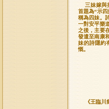
三妹嫁與
首題為“示
稱為四妹。
一對安平樂
之後，主要
發遣至南康
妹的詩隱約
慨。
《王臨川