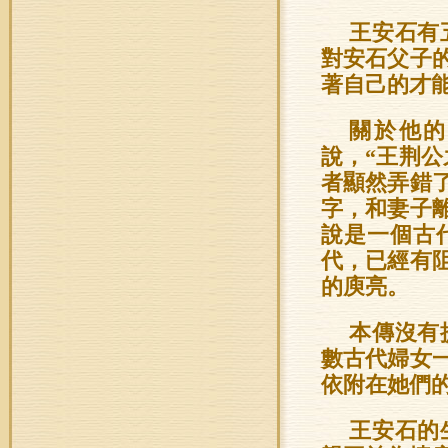
王安石有
對安石父子
著自己的才
關於他的
說，“王荆
者顯然弄錯
字，和妻子
說是一個古
代，已經有
的庾亮。
本傳沒有
數古代婦女
依附在她們
王安石的