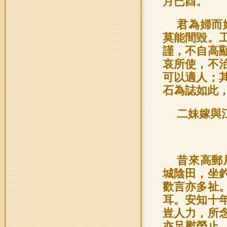
月已酉。
君為婦而
莫能間毀。
謹，不自高
哀所使，不
可以適人；
石為誌如此
二妹嫁與
昔來高郵
城陰田，坐
歡言亦多祉
耳。安知十
豈人力，所
亦足慰勞止