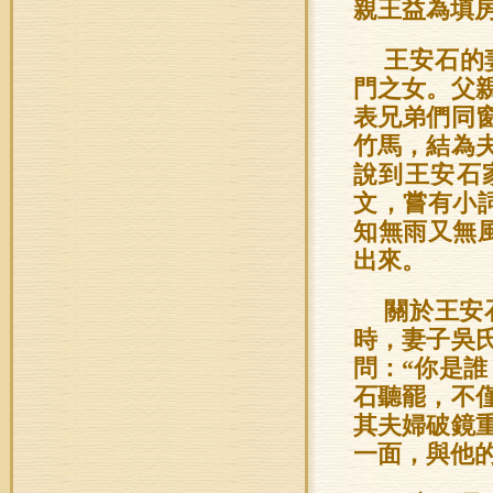
親王益為填
王安石的
門之女。父
表兄弟們同
竹馬，結為
說到王安石
文，嘗有小
知無雨又無
出來。
關於王安
時，妻子吳
問：“你是誰
石聽罷，不
其夫婦破鏡
一面，與他