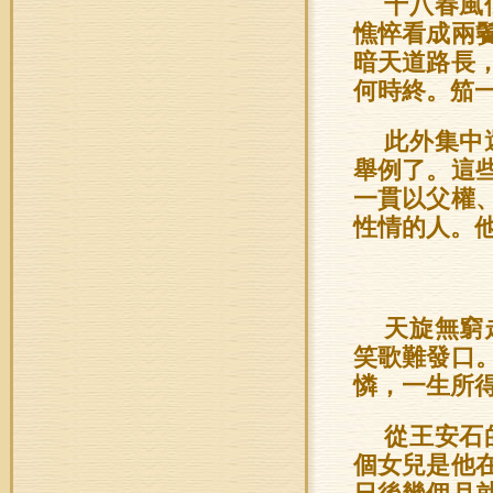
十八春風
憔悴看成兩
暗天道路長
何時終。笳
此外集中
舉例了。這
一貫以父權
性情的人。
天旋無窮
笑歌難發口
憐，一生所
從王安石
個女兒是他