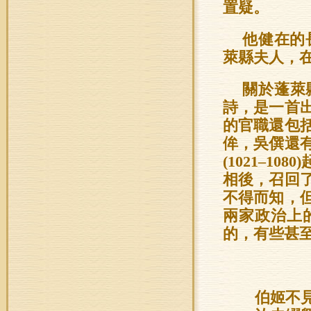
置疑。
他健在的
萊縣夫人，
關於蓬萊
詩，是一首
的官職還包
侔，吳僎還
(1021–
相後，召回
不得而知，
兩家政治上
的，有些甚
伯姬不