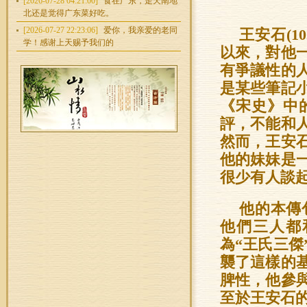
[2026-07-28 04:21:00]
食在广东，走天南地
北还是觉得广东菜好吃。
[2026-07-27 22:23:06]
爱你，我亲爱的老同
王安石(1
学！感谢上天赐予我们的
以來，對他
有爭議性的
是某些筆記
《宋史》中
評，不能和
然而，王安
他的妹妹是
很少有人談
他的本傳
他們三人都
為“王氏三
襲了這樣的
脾性，他參
至於王安石