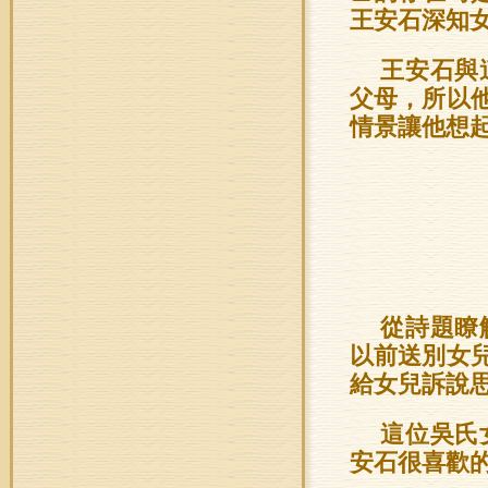
王安石深知
王安石與
父母，所以
情景讓他想
從詩題瞭
以前送別女
給女兒訴說
這位吳氏
安石很喜歡