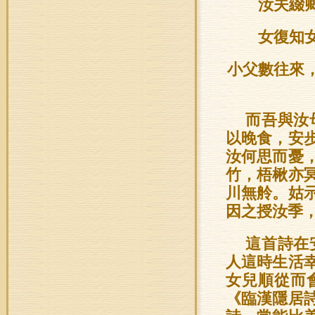
汝
夫綴
女復知
小父數往來
而吾與汝
以晚食，安
汝何思而憂
竹，梧楸亦
川無舲。姑
因之授汝季
這首詩在
人這時生活
女兒順從而
《臨漢隱居