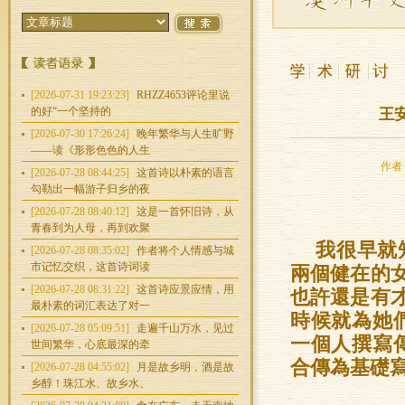
[2026-07-31 19:23:23]
RHZZ4653评论里说
的好“一个坚持的
王
[2026-07-30 17:26:24]
晚年繁华与人生旷野
——读《形形色色的人生
作者：
[2026-07-28 08:44:25]
这首诗以朴素的语言
勾勒出一幅游子归乡的夜
[2026-07-28 08:40:12]
这是一首怀旧诗，从
青春到为人母，再到欢聚
我很早就
[2026-07-28 08:35:02]
作者将个人情感与城
市记忆交织，这首诗词读
兩個健在的
[2026-07-28 08:31:22]
这首诗应景应情，用
也許還是有
最朴素的词汇表达了对一
時候就為她
[2026-07-28 05:09:51]
走遍千山万水，见过
一個人撰寫
世间繁华，心底最深的牵
合傳為基礎
[2026-07-28 04:55:02]
月是故乡明，酒是故
乡醇！珠江水、故乡水、