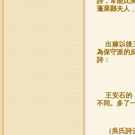
詩，常能比
蓬萊縣夫人
出嫁以後
為保守派的
詩：
王安石的
不同。多了
（吳氏詩