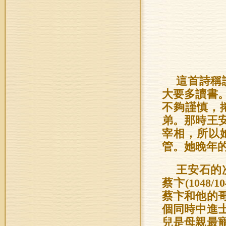
這首詩稱
大要多讀書
不夠謹慎，
弟。那時王
宰相，所以
管。她晚年
王安石的
蔡卞(1048
蔡卞和他的
個同時中進
兒是母親最