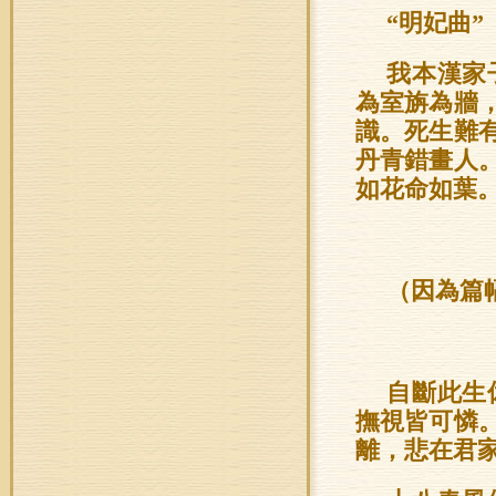
“明妃曲”
我本漢家
為室旃為牆
識。死生難
丹青錯畫人
如花命如葉
（因為篇
自斷此生
撫視皆可憐
離，悲在君