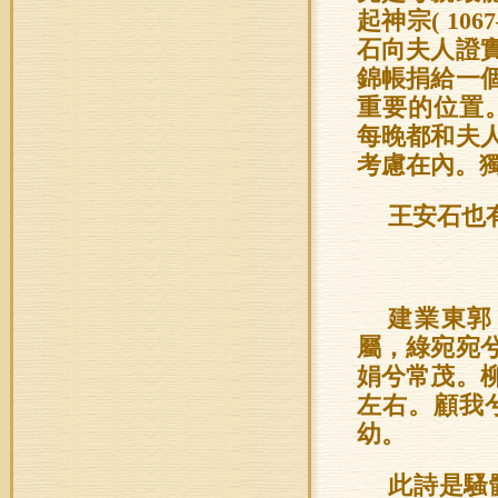
起神宗( 10
石向夫人證
錦帳捐給一
重要的位置。蔡
每晚都和夫
考慮在內。
王安石也
建業東郭
屬，綠宛宛
娟兮常茂。
左右。顧我
幼。
此詩是騷