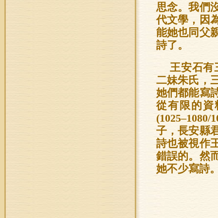
思念。我們
代文學，因
能她也同父
詩了。
王安石有
二妹朱氏，
她們都能寫
從有限的資
(1025–1
子，長安縣
詩也被視作
錯誤的。然
她不少寫詩