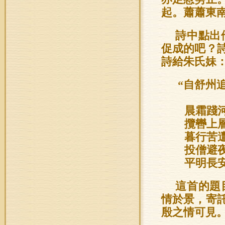
起。蕭蕭東
詩中點出
促成的吧？
詩給朱氏妹
“自舒州
晨霜踐
攬轡上
暮行苦
投僧避
平明長
這首的題
情於景，寄
殷之情可見