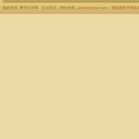
版权所有 澳华文学网
互动交流
|
网站地图
| aucnln@gmail.com |
澳国家图书馆备