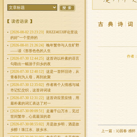
[2026-08-02 23:23:23]
RHZZ4653评论里说
的好“一个坚持的
[2026-08-01 21:26:24]
晚年繁华与人生旷野
——读《形形色色的人生
作者：谢
[2026-07-30 12:44:25]
这首诗以朴素的语言
勾勒出一幅游子归乡的夜
[2026-07-30 12:40:12]
这是一首怀旧诗，从
青春到为人母，再到欢聚
[2026-07-30 12:35:02]
作者将个人情感与城
市记忆交织，这首诗词读
[2026-07-30 12:31:22]
这首诗应景应情，用
最朴素的词汇表达了对一
[2026-07-30 09:09:51]
走遍千山万水，见过
世间繁华，心底最深的牵
[2026-07-30 08:55:02]
月是故乡明，酒是故
乡醇！珠江水、故乡水、
上一篇：
沁园春·感怀