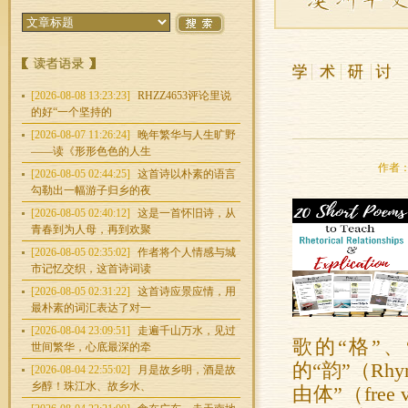
[2026-08-08 13:23:23]
RHZZ4653评论里说
的好“一个坚持的
[2026-08-07 11:26:24]
晚年繁华与人生旷野
——读《形形色色的人生
作者：潘
[2026-08-05 02:44:25]
这首诗以朴素的语言
勾勒出一幅游子归乡的夜
[2026-08-05 02:40:12]
这是一首怀旧诗，从
青春到为人母，再到欢聚
[2026-08-05 02:35:02]
作者将个人情感与城
市记忆交织，这首诗词读
[2026-08-05 02:31:22]
这首诗应景应情，用
最朴素的词汇表达了对一
[2026-08-04 23:09:51]
走遍千山万水，见过
歌的“格”、
世间繁华，心底最深的牵
的“韵”（R
[2026-08-04 22:55:02]
月是故乡明，酒是故
乡醇！珠江水、故乡水、
由体”（fr