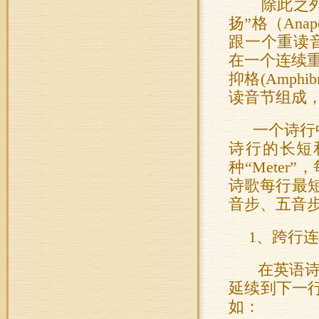
除此之外
扬”格（An
跟一个重读音节
在一个连续重
抑格(Amph
读音节组成，记
一个诗行中
诗行的长短
种“Mete
诗歌每行最
音步、五音
1、跨行连续
在英语诗
延续到下一行
如：