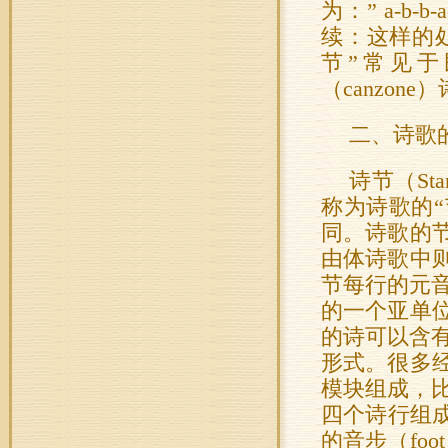
为：” a-b-b
续：这样的处
节”常见于
（canzon
二、诗歌
诗节（St
称为诗歌的“
同。诗歌的
由体诗歌中
节每行的元音
的一个亚单
的诗可以含有
形式。很多
模块组成，比
四个诗行组
的音步（foot