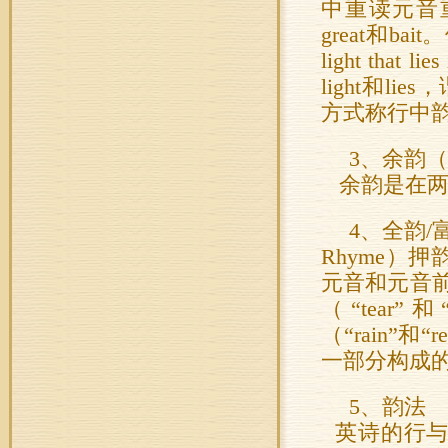
中重读元音重
great和b
light that 
light和li
方式称行中韵mid
3、余韵（Re
余韵是在两
4、全韵/富韵（
Rhyme）
元音和元音
（“tea
（“rain”
一部分构成的韵，如
5、韵法
英诗的行与行