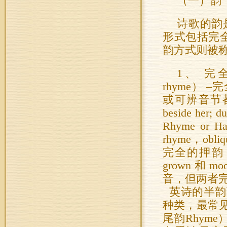
（一）韵（
诗歌的韵
形式包括完
韵方式则被称
1、 完全韵 
rhyme）
或可辨音节都押
beside her
Rhyme or
rhyme，obl
完全的押韵，
grown 
音，但两者完全
英诗的半韵
种类，最常见的有
尾韵Rhyme