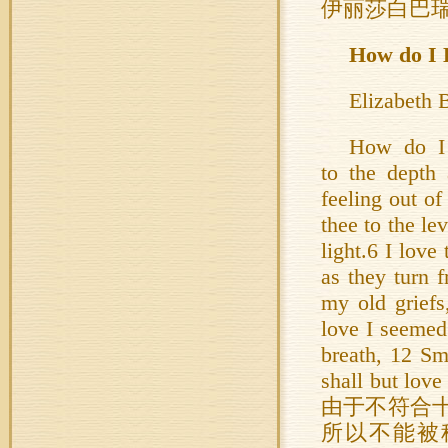
伊丽莎白巴
How do I 
Elizabeth 
How do I 
to the depth
feeling out of
thee to the le
light.6 I love
as they turn 
my old griefs
love I seemed
breath, 12 Sm
shall but l
由于不符合
所以不能被称