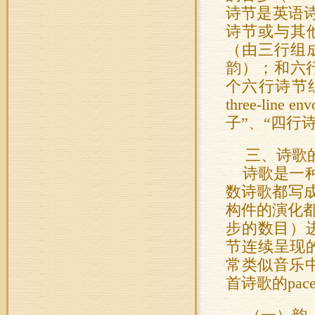
诗节是英语
诗节或与其
（由三行组
韵）；和六行
个六行诗节
three-l
子”、“四行
三、诗歌
诗歌是一种
数诗歌都写
构件的演化都
步的数目）进
节连续呈现的一
常类似音乐中的
首诗歌的pa