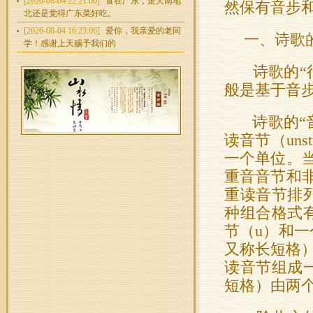
[2026-08-04 22:21:00]
食在广东，走天南地
然保有音步和
北还是觉得广东菜好吃。
[2026-08-04 16:23:06]
爱你，我亲爱的老同
一、诗歌
学！感谢上天赐予我们的
诗歌的“
般是基于音步
诗歌的“音步”
读音节（unst
一个单位。
重音音节和
重读音节排
种组合格式有
节（u）和一个
又称长短格）记
读音节组成一个音
短格）由两个