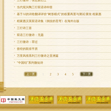
三行微诗：张志新烈士
当代坭兴陶三行双语诗80首
基于AI的诗歌翻译评价“树形模式”的权重再置与测试/黄玫 程家惠
程家惠汉英双语诗集《倒挂的苍穹》在海外出版
三行诗三首
双语三行微诗：无题
三行微诗：罪过
曾经的联排平房
万里风情系列三行微诗之亚洲篇
“中国结”系列微短诗
1
2
3
4
5