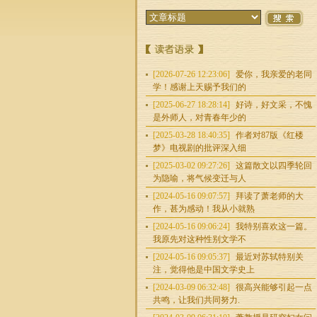
[2026-07-26 12:23:06]
爱你，我亲爱的老同
学！感谢上天赐予我们的
[2025-06-27 18:28:14]
好诗，好文采，不愧
是外师人，对青春年少的
[2025-03-28 18:40:35]
作者对87版《红楼
梦》电视剧的批评深入细
[2025-03-02 09:27:26]
这篇散文以四季轮回
为隐喻，将气候变迁与人
[2024-05-16 09:07:57]
拜读了萧老师的大
作，甚为感动！我从小就熟
[2024-05-16 09:06:24]
我特别喜欢这一篇。
我原先对这种性别文学不
[2024-05-16 09:05:37]
最近对苏轼特别关
注，觉得他是中国文学史上
[2024-03-09 06:32:48]
很高兴能够引起一点
共鸣，让我们共同努力.