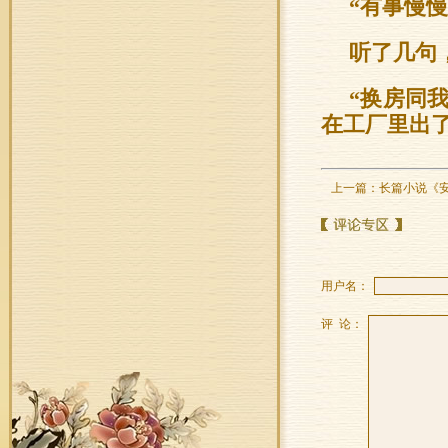
“有事慢
听了几句
“换房同
在工厂里出
上一篇：
长篇小说《
用户名：
评 论：