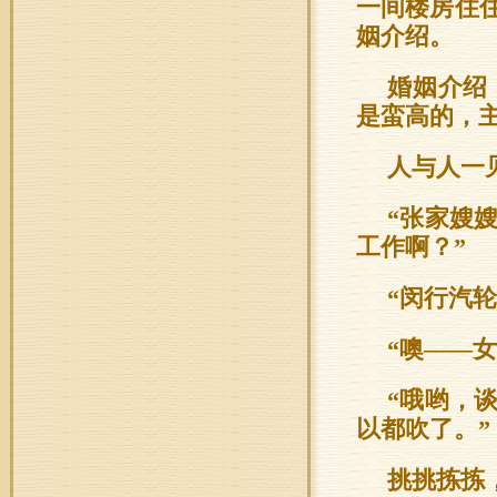
一间楼房住
姻介绍。
婚姻介绍
是蛮高的，
人与人一
“张家嫂
工作啊？”
“闵行汽轮
“噢——
“哦哟，
以都吹了。”
挑挑拣拣