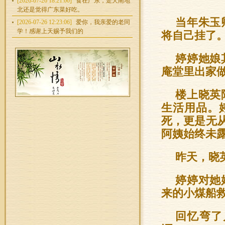
[2026-07-26 18:21:00]
食在广东，走天南地
北还是觉得广东菜好吃。
当年朱玉
[2026-07-26 12:23:06]
爱你，我亲爱的老同
学！感谢上天赐予我们的
将自己挂了
婷婷她娘
庵堂里出家
楼上晓英
生活用品。
死，更是无
阿姨始终未
昨天，晓
婷婷对她
来的小煤船
回忆弯了