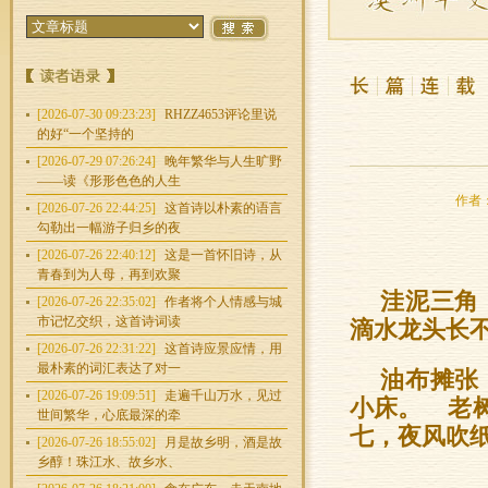
[2026-07-30 09:23:23]
RHZZ4653评论里说
的好“一个坚持的
[2026-07-29 07:26:24]
晚年繁华与人生旷野
——读《形形色色的人生
作者：
[2026-07-26 22:44:25]
这首诗以朴素的语言
勾勒出一幅游子归乡的夜
[2026-07-26 22:40:12]
这是一首怀旧诗，从
青春到为人母，再到欢聚
洼泥三角
[2026-07-26 22:35:02]
作者将个人情感与城
市记忆交织，这首诗词读
滴水龙头长
[2026-07-26 22:31:22]
这首诗应景应情，用
最朴素的词汇表达了对一
油布摊张
[2026-07-26 19:09:51]
走遍千山万水，见过
小床。 老
世间繁华，心底最深的牵
七，夜风吹
[2026-07-26 18:55:02]
月是故乡明，酒是故
乡醇！珠江水、故乡水、