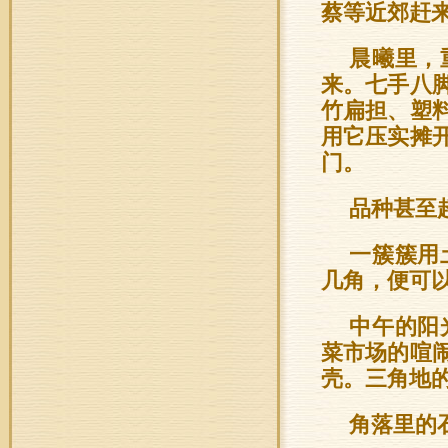
蔡等近郊赶
晨曦里，
来。七手八
竹扁担、塑
用它压实摊
门。
品种甚至
一簇簇用
几角，便可
中午的阳
菜市场的喧
壳。三角地
角落里的