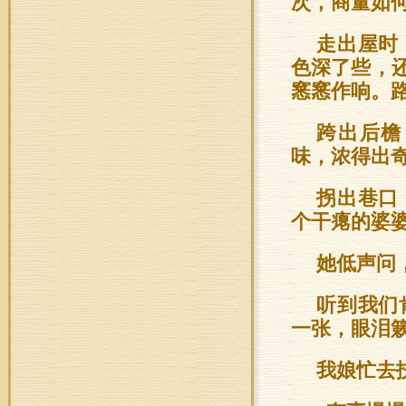
次，商量如
走出屋时
色深了些，
窸窸作响。
跨出后檐
味，浓得出
拐出巷口
个干瘪的婆
她低声问
听到我们
一张，眼泪
我娘忙去