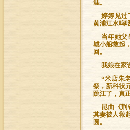
涯。
婷婷见过
黄浦江水呜
当年她父
城小船救起
回。
我娘在家
“米店朱
祭，新科状
跳江了，真正
昆曲《荆
其妻被人救
圆。