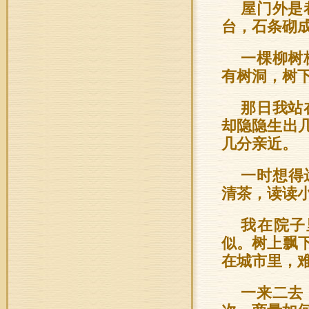
屋门外是
台，石条砌
一棵柳树
有树洞，树
那日我站
却隐隐生出
几分亲近。
一时想得
清茶，读读
我在院子
似。树上飘
在城市里，
一来二去