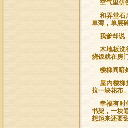
空气里仿
和弄堂石
单薄，单层
我爹却说
木地板洗
烧饭就在房
楼梯间暗
屋内楼梯
拉一块花布
幸福有时
书架，一块
想起来还要