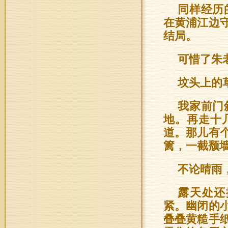
同样经历
在黄浦江边
结局。
可惜了朱
坟头上的
我家前门
地。再走十
道。那儿有
篱，一截颓
不论晴雨
露天处还
紧。幽闭的
叠叠黄糙手