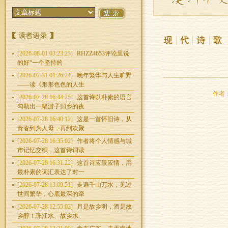
[2026-08-01 03:23:23]
RHZZ4653评论里说
的好“一个坚持的
[2026-07-31 01:26:24]
晚年繁华与人生旷野
——读《形形色色的人生
作者：
[2026-07-28 16:44:25]
这首诗以朴素的语言
勾勒出一幅游子归乡的夜
[2026-07-28 16:40:12]
这是一首怀旧诗，从
青春到为人母，再到欢聚
[2026-07-28 16:35:02]
作者将个人情感与城
市记忆交织，这首诗词读
[2026-07-28 16:31:22]
这首诗应景应情，用
最朴素的词汇表达了对一
[2026-07-28 13:09:51]
走遍千山万水，见过
世间繁华，心底最深的牵
[2026-07-28 12:55:02]
月是故乡明，酒是故
乡醇！珠江水、故乡水、