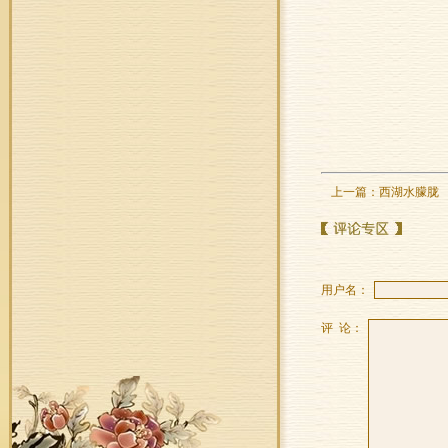
上一篇：
西湖水朦胧
用户名：
评 论：