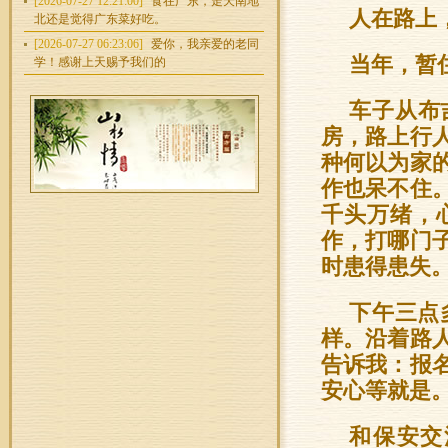
[2026-07-27 12:21:00]
食在广东，走天南地
人在路上
北还是觉得广东菜好吃。
[2026-07-27 06:23:06]
爱你，我亲爱的老同
当年，暂
学！感谢上天赐予我们的
车子从布
房，路上行
种何以为家
作也呆不住
千头万绪，
作，打哪门
时患得患失
下午三点
样。沿着路
告诉我：报
安心等就是
和保安交