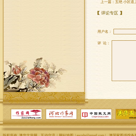
上一篇：
五绝 小区
用户名：
评 论：
版权所有 澳华文学网
互动交流
|
网站地图
| aucnln@gmail.com |
澳国家图书馆备