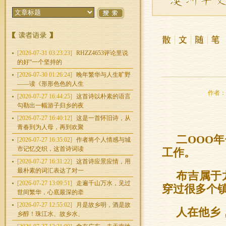
[2026-07-31 03:23:23]
RHZZ4653评论里说
的好“一个坚持的
[2026-07-30 01:26:24]
晚年繁华与人生旷野
——读《形形色色的人生
作者：欧
[2026-07-27 16:44:25]
这首诗以朴素的语言
勾勒出一幅游子归乡的夜
[2026-07-27 16:40:12]
这是一首怀旧诗，从
青春到为人母，再到欢聚
二OOO
[2026-07-27 16:35:02]
作者将个人情感与城
市记忆交织，这首诗词读
工作。
[2026-07-27 16:31:22]
这首诗应景应情，用
最朴素的词汇表达了对一
布吉属于
[2026-07-27 13:09:51]
走遍千山万水，见过
穿过很多个
世间繁华，心底最深的牵
[2026-07-27 12:55:02]
月是故乡明，酒是故
人在他乡
乡醇！珠江水、故乡水、