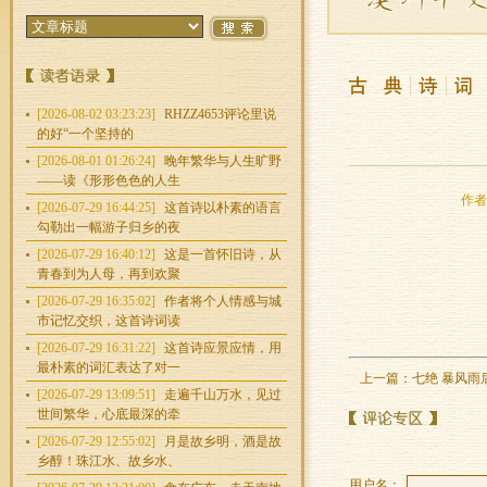
[2026-08-02 03:23:23]
RHZZ4653评论里说
的好“一个坚持的
[2026-08-01 01:26:24]
晚年繁华与人生旷野
——读《形形色色的人生
作者：
[2026-07-29 16:44:25]
这首诗以朴素的语言
勾勒出一幅游子归乡的夜
[2026-07-29 16:40:12]
这是一首怀旧诗，从
青春到为人母，再到欢聚
[2026-07-29 16:35:02]
作者将个人情感与城
市记忆交织，这首诗词读
[2026-07-29 16:31:22]
这首诗应景应情，用
最朴素的词汇表达了对一
上一篇：
七绝 暴风雨
[2026-07-29 13:09:51]
走遍千山万水，见过
世间繁华，心底最深的牵
[2026-07-29 12:55:02]
月是故乡明，酒是故
乡醇！珠江水、故乡水、
用户名：