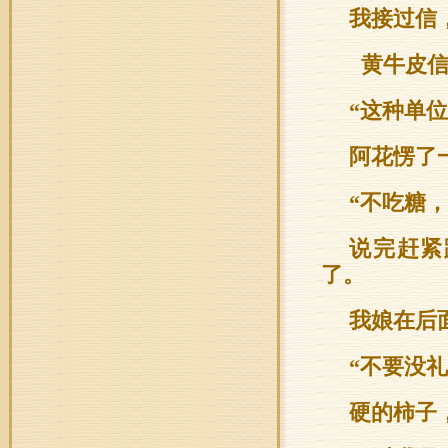
我接过信
黄牛皮信
“这种单
阿花愣了
“不吃糖
说完赶紧
了。
我娘在后
“不要没
硬的柿子