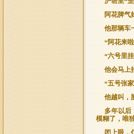
沪语里“歪
阿花脾气
他那辆车
“阿花来
“六号里
他会马上
“五号张
他越叫，
多年以后
模糊了，唯
闭上眼，