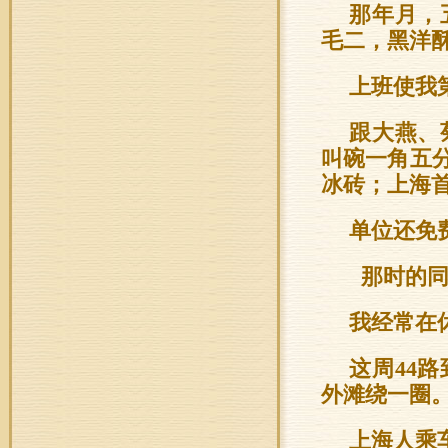
那年月，
毛二，黑洋
上班使我
跟大燕、
叫碗一角五
冰砖；上海
单位还免
那时的同
我经常在
这周44
外滩绕一圈
上海人乘