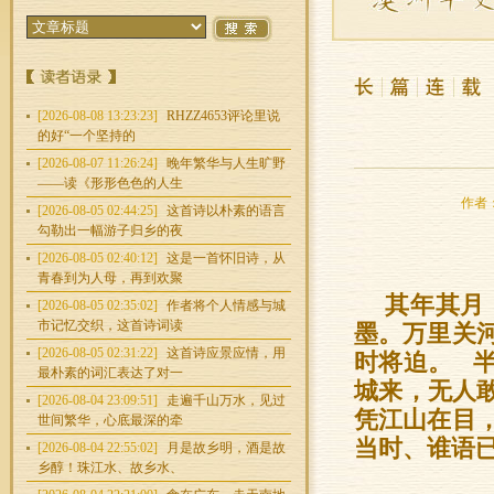
[2026-08-08 13:23:23]
RHZZ4653评论里说
的好“一个坚持的
[2026-08-07 11:26:24]
晚年繁华与人生旷野
——读《形形色色的人生
作者：
[2026-08-05 02:44:25]
这首诗以朴素的语言
勾勒出一幅游子归乡的夜
[2026-08-05 02:40:12]
这是一首怀旧诗，从
青春到为人母，再到欢聚
其年其月
[2026-08-05 02:35:02]
作者将个人情感与城
市记忆交织，这首诗词读
墨。万里关
[2026-08-05 02:31:22]
这首诗应景应情，用
时将迫。 
最朴素的词汇表达了对一
城来，无人
[2026-08-04 23:09:51]
走遍千山万水，见过
凭江山在目
世间繁华，心底最深的牵
当时、谁语
[2026-08-04 22:55:02]
月是故乡明，酒是故
乡醇！珠江水、故乡水、