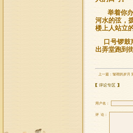
举着你办
河水的弦，
楼上人站立
口号锣鼓
出弄堂跑到
上一篇：
皱褶的岁月 
用户名：
评 论：