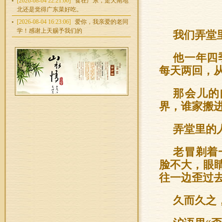
[2026-08-04 22:21:00]
食在广东，走天南地
北还是觉得广东菜好吃。
[2026-08-04 16:23:06]
爱你，我亲爱的老同
学！感谢上天赐予我们的
我们弄堂
他一年四
每天两回，
那会儿的
界，谁家搬
弄堂里的
老冒剃着
脸不大，眼
往一边歪过
久而久之