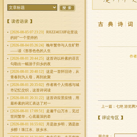
[2026-08-05 07:23:23]
RHZZ4653评论里说
的好“一个坚持的
[2026-08-04 05:26:24]
晚年繁华与人生旷野
——读《形形色色的人生
作者：
[2026-08-01 20:44:25]
这首诗以朴素的语言
勾勒出一幅游子归乡的夜
[2026-08-01 20:40:12]
这是一首怀旧诗，从
青春到为人母，再到欢聚
[2026-08-01 20:35:02]
作者将个人情感与城
市记忆交织，这首诗词读
[2026-08-01 20:31:22]
这首诗应景应情，用
最朴素的词汇表达了对一
上一篇：
七绝 游览腾
[2026-08-01 17:09:51]
走遍千山万水，见过
世间繁华，心底最深的牵
[2026-08-01 16:55:02]
月是故乡明，酒是故
乡醇！珠江水、故乡水、
用户名：