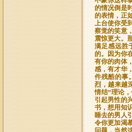
不象你这样
的情况倒是
的表情，正
上台使你受
察觉的笑意
震惊更大。
满足感远胜
的。因为你
有你的肉体
感，有才华
件残酷的事
烈，越来越
情结”理论
引起男性的
书，想用知
睡去的男人
令你更加渴
问题，当然