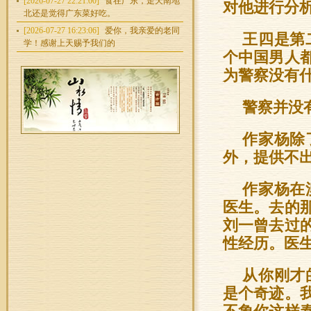
[2026-07-27 22:21:00]
食在广东，走天南地
对他进行分
北还是觉得广东菜好吃。
[2026-07-27 16:23:06]
爱你，我亲爱的老同
王四是第
学！感谢上天赐予我们的
个中国男人
为警察没有
警察并没
作家杨除
外，提供不
作家杨在
医生。去的
刘一曾去过
性经历。医
从你刚才
是个奇迹。