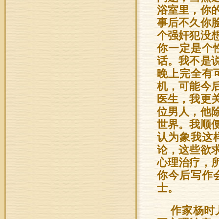
浴室里，你
事后不久你
个强奸犯没
你一定是个
话。我不是
晚上完全有
机，可能今
医生，我更
位男人，他
世界。我顺
认为象我这
论，这些欲
心理治疗，
你今后写作
士。
作家杨时