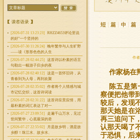
[2026-07-31 13:23:23]
RHZZ4653评论里说
的好“一个坚持的
[2026-07-30 11:26:24]
晚年繁华与人生旷野
——读《形形色色的人生
作者：
[2026-07-28 02:44:25]
这首诗以朴素的语言
勾勒出一幅游子归乡的夜
作家杨在
[2026-07-28 02:40:12]
这是一首怀旧诗，从
青春到为人母，再到欢聚
陈五是第
[2026-07-28 02:35:02]
作者将个人情感与城
市记忆交织，这首诗词读
察便把他带
[2026-07-28 02:31:22]
这首诗应景应情，用
较后，发现
最朴素的词汇表达了对一
那天她是在
[2026-07-27 23:09:51]
走遍千山万水，见过
再三追问下
世间繁华，心底最深的牵
认那天喝了
[2026-07-27 22:55:02]
月是故乡明，酒是故
乡醇！珠江水、故乡水、
于恐惧，后