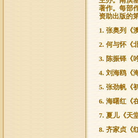
主办。南溟
著作。每部作
资助出版的
1. 张奥列《
2. 何与怀《
3. 陈振铎《
4. 刘海鸥《
5. 张劲帆《
6. 海曙红《
7. 夏儿《天
8. 齐家贞《