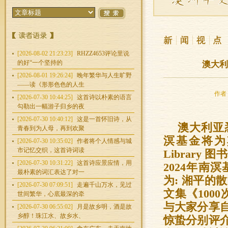
[2026-08-02 21:23:23]
RHZZ4653评论里说
的好“一个坚持的
澳大利亚
[2026-08-01 19:26:24]
晚年繁华与人生旷野
——读《形形色色的人生
作者：
[2026-07-30 10:44:25]
这首诗以朴素的语言
勾勒出一幅游子归乡的夜
[2026-07-30 10:40:12]
这是一首怀旧诗，从
澳大利亚
青春到为人母，再到欢聚
溟基金将为其
[2026-07-30 10:35:02]
作者将个人情感与城
市记忆交织，这首诗词读
Librar
[2026-07-30 10:31:22]
这首诗应景应情，用
2024年南
最朴素的词汇表达了对一
为: 湘平的
[2026-07-30 07:09:51]
走遍千山万水，见过
文集《100
世间繁华，心底最深的牵
与大家分享
[2026-07-30 06:55:02]
月是故乡明，酒是故
乡醇！珠江水、故乡水、
惊蛰分别评