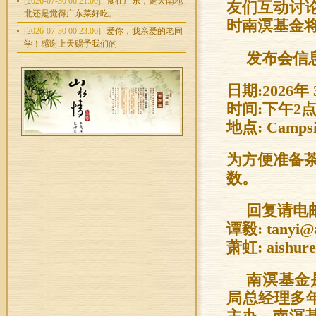
[2026-07-30 06:21:00]
食在广东，走天南地
友们互动讨
北还是觉得广东菜好吃。
时南溟基金将
[2026-07-30 00:23:06]
爱你，我亲爱的老同
学！感谢上天赐予我们的
发布会信
日期:2026年
时间:下午2
地点: Campsie
为方便准备茶
数。
回复请电
谭毅: tanyi@
萧虹: aishure
南溟基金
局总经理多