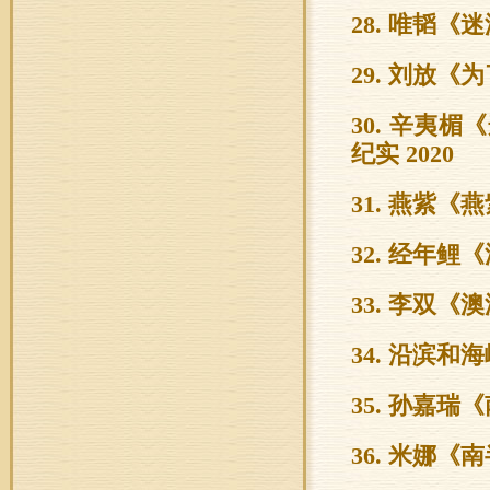
28. 唯韬《
29. 刘放《
30. 辛夷
纪实 2020
31. 燕紫《
32. 经年鲤
33. 李双《
34. 沿滨
35. 孙嘉瑞
36. 米娜《