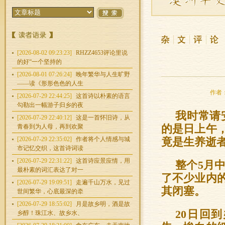
[2026-08-02 09:23:23]
RHZZ4653评论里说
的好“一个坚持的
[2026-08-01 07:26:24]
晚年繁华与人生旷野
——读《形形色色的人生
作者：
[2026-07-29 22:44:25]
这首诗以朴素的语言
勾勒出一幅游子归乡的夜
我时常请
[2026-07-29 22:40:12]
这是一首怀旧诗，从
青春到为人母，再到欢聚
的是日上午
[2026-07-29 22:35:02]
作者将个人情感与城
竟是生养逝
市记忆交织，这首诗词读
[2026-07-29 22:31:22]
这首诗应景应情，用
整个5月
最朴素的词汇表达了对一
了不少业内
[2026-07-29 19:09:51]
走遍千山万水，见过
其闭塞。
世间繁华，心底最深的牵
[2026-07-29 18:55:02]
月是故乡明，酒是故
20日回
乡醇！珠江水、故乡水、