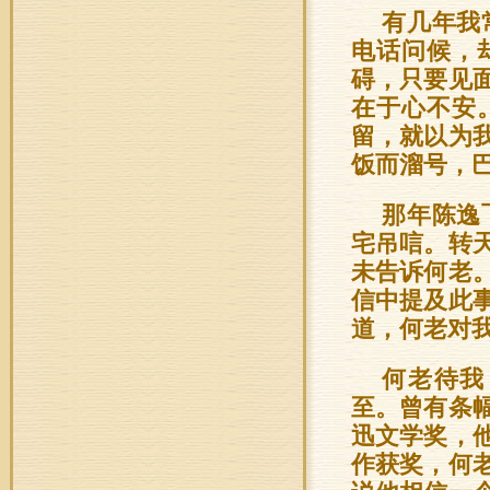
有几年我
电话问候，
碍，只要见
在于心不安
留，就以为
饭而溜号，
那年陈逸
宅吊唁。转
未告诉何老
信中提及此
道，何老对
何老待我
至。曾有条
迅文学奖，
作获奖，何