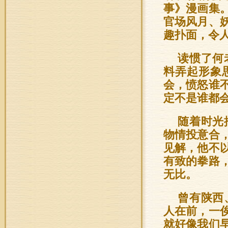
事》漫画集
官场风月、
趣扑面，令
读惯了何
料弄起形象
会，愤怒谁
定不是谁都
随着时光
物情投意合
见解，他不
有致的拳路
无比。
曾有陕西
人在前，一
就好像我们