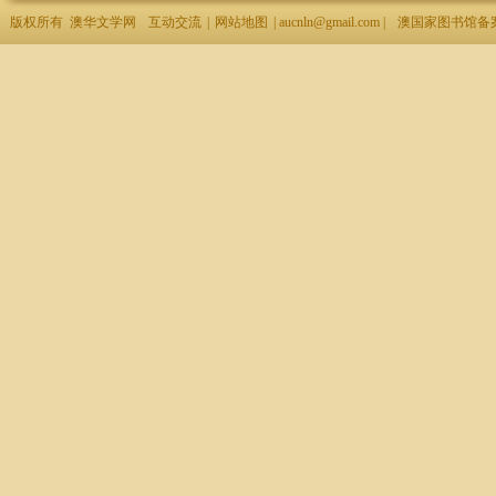
版权所有 澳华文学网
互动交流
|
网站地图
| aucnln@gmail.com |
澳国家图书馆备