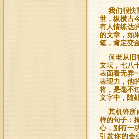
我们很快
世，纵横古
有人情练达
的文章，如
笔，肯定变
何老从旧
文坛，七八
表面看无异
表现力，他
将，是毫不
文字中，随
其机锋所
样的句子：
心，别有一
引发你的会