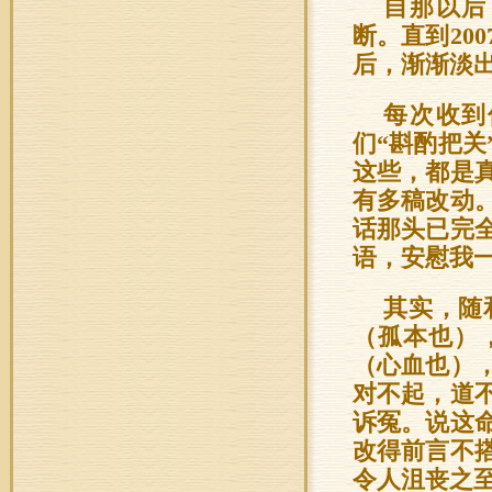
自那以后
断。直到20
后，渐渐淡
每次收到
们“斟酌把关
这些，都是
有多稿改动
话那头已完
语，安慰我
其实，随
（孤本也）
（心血也）
对不起，道
诉冤。说这
改得前言不
令人沮丧之