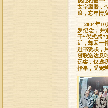
说他相信一
文字殷殷，
浪，忘年情
2004年
罗纪念，并
于“仪式感
近，却因一
赶书贺联，
贺联送达及
远客，仅邀
抬举，受宠