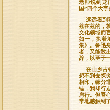
老师说到龙
国”四个大
远远看到
兹在兹的，
文化领域而
如一，执着
集》。鲁迅
者，又能数
辞，以至于
在山乡古
想不到去探
相印，缘分
错，我却行
肩行。但吾
常地感触到