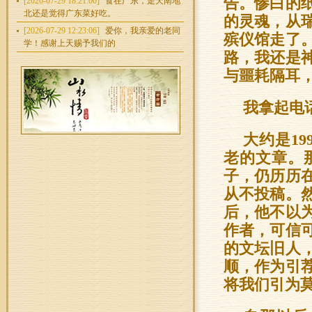
告。惨白的
[2026-07-29 18:21:00]
食在广东，走天南地
北还是觉得广东菜好吃。
的灵魂，从
[2026-07-29 12:23:06]
爱你，我亲爱的老同
殡仪馆走了
学！感谢上天赐予我们的
路，我还是
与噩耗隔耳
我拿起电
大约是1
老的文章。
子，仍历历
从不投稿。
后，他不以
作者，可信
的文坛旧人
顺，作为引
将我们引为