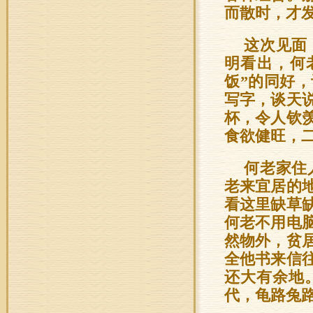
而散时，才
这次见面
明看出，何
饭”的同好
写字，谈天
杯，令人钦
食欲健旺，
何老家住
老来宜居的
看这里缺草
何老不用电
然物外，贫
全他书来信
还大有余地
代，龟路兔