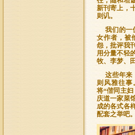
往，随和坦
新刊寄上，
则讥。
我们的一
女作者，被
怨，批评我
用分量不轻
牧、李梦、
这些年来
则风雅往事
将“偕同主
庆道一家菜馆
成的各式各
配套之举吧