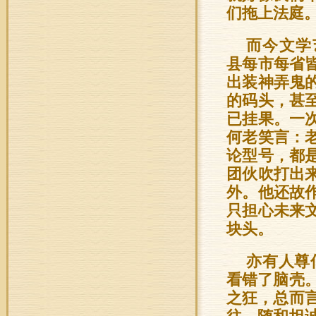
们拖上法庭
而今文学
县每市每省
出装神弄鬼
的码头，甚至
已挂果。一
何老笑言：
论型号，都是
团伙吹打出
外。他还故
只担心未来
块头。
亦有人尊
看错了脑壳
之狂，总而