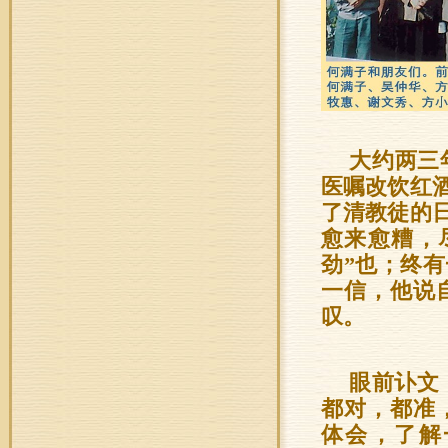
大约两三
医嘱改饮红
了清教徒的
愈来愈糟，
劲”也；终
一信，他说
叹。
眼前讣文
都对，都准
体会，了解