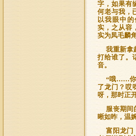
字，如果有
何老与我，
以我眼中的
实，之从容
实为凤毛麟
我重新拿
打给谁了。
音。
“哦……
了龙门？哎
呀，那时正
服丧期间
晰如昨，温
富阳龙门