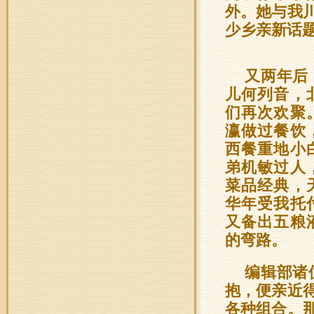
外。她与我
少乡亲新话
又两年后
儿何列音，
们再次欢聚
瀛做过餐饮
西餐重地小
弟机敏过人
菜品经典，
华年受我托
又备出五粮
的弯路。
编辑部诸
抱，便亲近
各种组合。