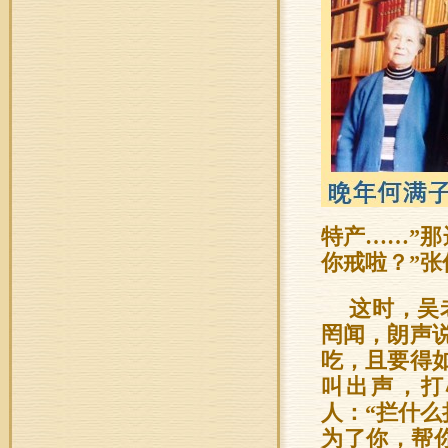
特产……”那
你戒啦？”
这时，吴
罔闻，朗声
吃，且要得
叫出声，打
人：“拦什么
为了你，帮